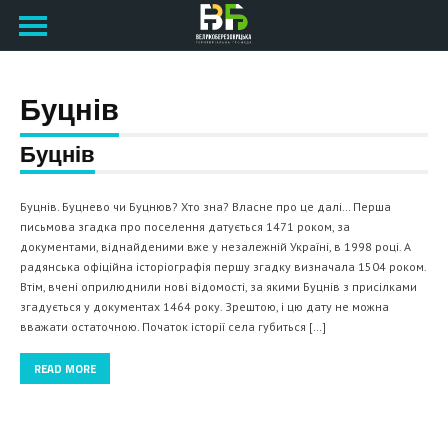
Буцнів
Буцнів
Буцнів. Буцнево чи Буцнюв? Хто зна? Власне про це далі… Перша
письмова згадка про поселення датується 1471 роком, за
документами, віднайденими вже у незалежній Україні, в 1998 році. А
радянська офіційна історіографія першу згадку визначала 1504 роком.
Втім, вчені оприлюднили нові відомості, за якими Буцнів з присілками
згадується у документах 1464 року. Зрештою, і цю дату не можна
вважати остаточною. Початок історії села губиться […]
READ MORE