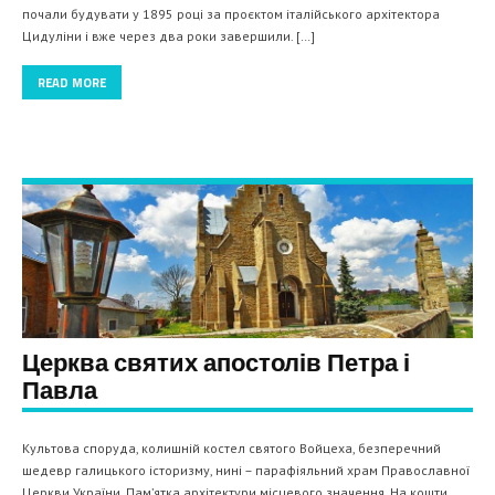
почали будувати у 1895 році за проєктом італійського архітектора
Цидуліни і вже через два роки завершили. […]
READ MORE
Церква святих апостолів Петра і
Павла
Культова споруда, колишній костел святого Войцеха, безперечний
шедевр галицького історизму, нині – парафіяльний храм Православної
Церкви України. Пам’ятка архітектури місцевого значення. На кошти