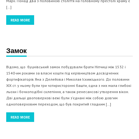
Марії. Понад два з половиною століття на головному престолі храму є
[…]
READ MORE
Замок
Відомо, що буцнівський замок побудували брати Ніпчиці між 1532 і
1540-им роками за власні кошти під керівництвом досвідчених
фортифікаторів Яна з Делейова і Миколая Іскижіцького. До половини
ХІХ ст. у ньому були три чотиристоронні башти, одна з них мала глибокі
льохи і бочкоподібні склепіння, а також ренесансові утворення вікон.
Дві дальші двоповерхові вежі були з’єднані між собою довгим
одноповерховим переходом, що був покритий гладким […]
READ MORE