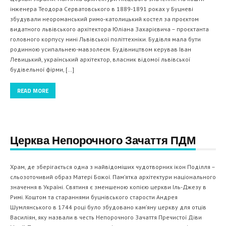
інженера Теодора Серватовського в 1889-1891 роках у Буцневі
збудували неороманський римо-католицький костел за проєктом
видатного львівського архітектора Юліана Захарієвича – проєктанта
головного корпусу нині Львівської політтехніки. Будівля мала бути
родинною усипальнею-мавзолеєм. Будівництвом керував Іван
Левицький, український архітектор, власник відомої львівської
будівельної фірми, […]
READ MORE
Церква Непорочного Зачаття ПДМ
Храм, де зберігається одна з найвідоміших чудотворних ікон Поділля –
сльозоточивий образ Матері Божої. Пам’ятка архітектури національного
значення в Україні. Святиня є зменшеною копією церкви Іль-Джезу в
Римі. Коштом та стараннями буцнівського старости Андрея
Шумлянського в 1744 році було збудовано кам’яну церкву для отців
Василіян, яку назвали в честь Непорочного Зачаття Пречистої Діви