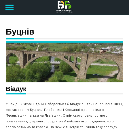
Буцнів
Віадук
У Західній Україні донині збереглися 6 віадуків – три на Тернопільщині,
розташовані у Буцневі, Плебанівці і Кровинці, один на Івано-
Франківщині та два на Львівщині. Окрім свого транспортного
призначення, ці аркові споруди ще й ваблять око подорожуючого
своєю величчю та красою. На межі сіл Острів та Буцнів таку споруду