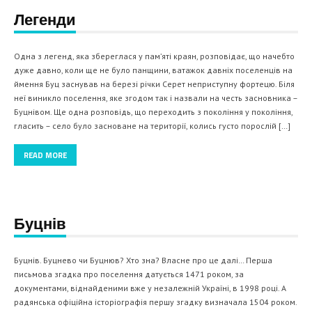
Легенди
Одна з легенд, яка збереглася у пам’яті краян, розповідає, що начебто
дуже давно, коли ще не було панщини, ватажок давніх поселенців на
ймення Буц заснував на березі річки Серет неприступну фортецю. Біля
неї виникло поселення, яке згодом так і назвали на честь засновника –
Буцнівом. Ще одна розповідь, що переходить з покоління у покоління,
гласить – село було засноване на території, колись густо порослій […]
READ MORE
Буцнів
Буцнів. Буцнево чи Буцнюв? Хто зна? Власне про це далі… Перша
письмова згадка про поселення датується 1471 роком, за
документами, віднайденими вже у незалежній Україні, в 1998 році. А
радянська офіційна історіографія першу згадку визначала 1504 роком.